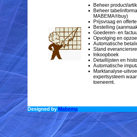
Beheer product/art
Beheer tabelinformat
MABEMA®buy)
Prijsvraag en offer
Bestelling (aanmaak
Goederen- en factu
Opvolging en opzoe
Automatische betali
Stand everanciersr
Inkoopboek
Detaillijsten en hist
Automatische imput
Marktanalyse-uitvo
expertsysteem waarb
toeneemt.
Designed by
Mabema