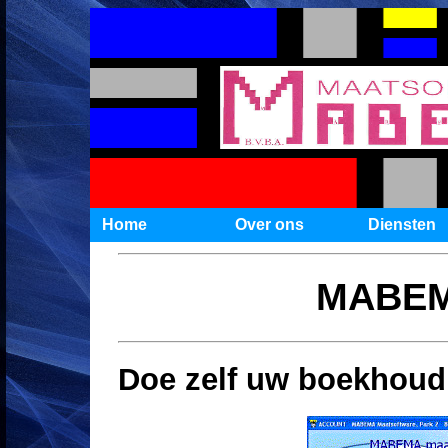
Home
Over ons
Diensten
MABEM
Doe zelf uw boekhoudi