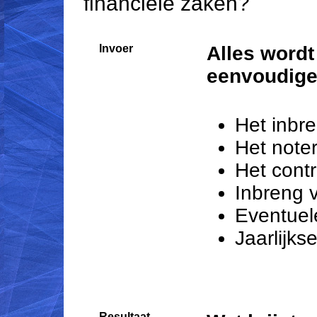
financiële zaken?
Invoer
Alles wordt
eenvoudige
Het inbr
Het note
Het contr
Inbreng 
Eventuele
Jaarlijks
Resultaat