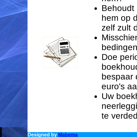
Behoudt 
hem op d
zelf zult
Misschien
bedinge
Doe peri
boekhoude
bespaar 
euro's a
Uw boekh
neerlegg
te verded
Designed by
Mabema