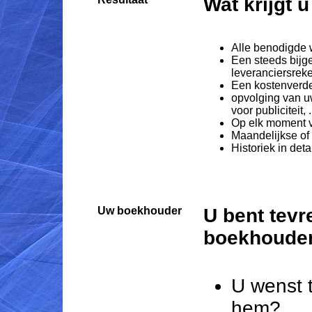
Wat krijgt u
Alle benodigde 
Een steeds bijg
leveranciersrek
Een kostenverde
opvolging van uw
voor publiciteit, .
Op elk moment v
Maandelijkse of
Historiek in det
Uw boekhouder
U bent tev
boekhoude
U wenst 
hem?